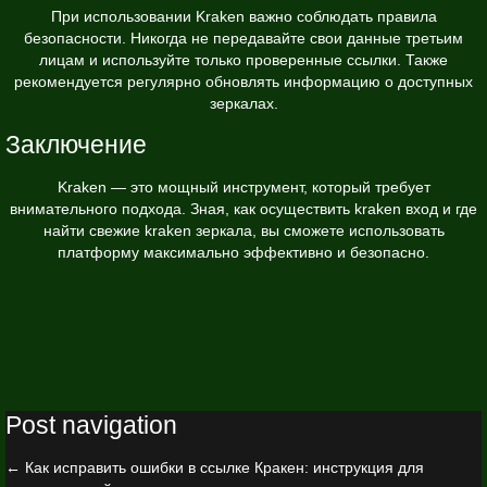
При использовании Kraken важно соблюдать правила
безопасности. Никогда не передавайте свои данные третьим
лицам и используйте только проверенные ссылки. Также
рекомендуется регулярно обновлять информацию о доступных
зеркалах.
Заключение
Kraken — это мощный инструмент, который требует
внимательного подхода. Зная, как осуществить kraken вход и где
найти свежие kraken зеркала, вы сможете использовать
платформу максимально эффективно и безопасно.
Post navigation
←
Как исправить ошибки в ссылке Кракен: инструкция для