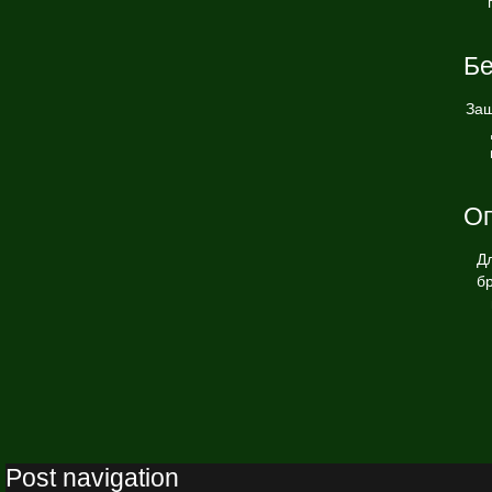
Бе
Защ
Оп
Д
б
Post navigation