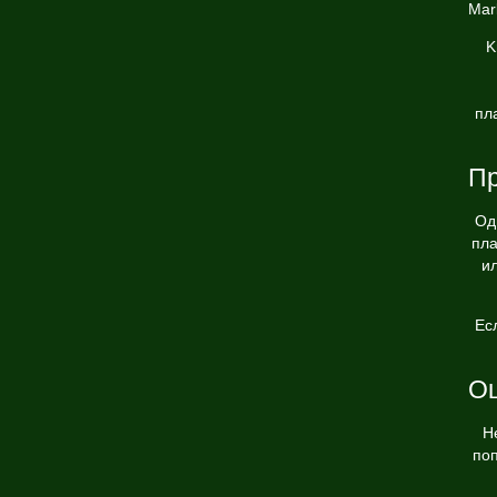
Mar
K
пл
Пр
Од
пла
и
Ес
Ош
Н
поп