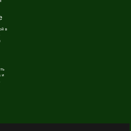
м
e
ой в
о
м
ть
 и
.