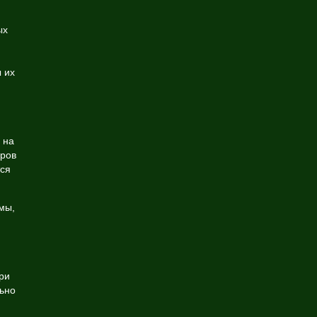
ых
 их
 на
еров
ся
мы,
ри
льно