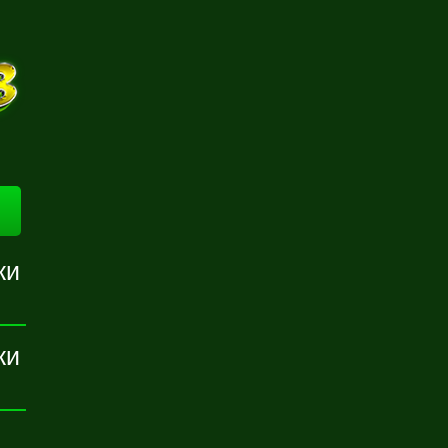
ки
ки