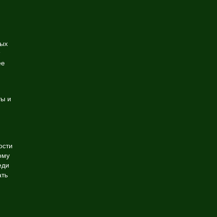
ных
ее
ты и
ости
ому
еди
ать