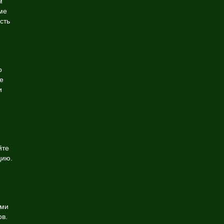
м
ме
сть
о
е
и
йте
цию.
ыми
ов.