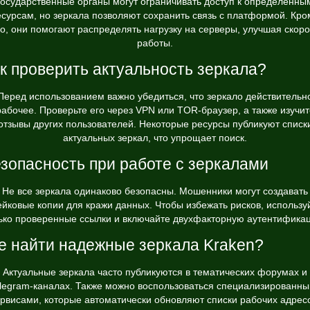
государственные органы могут ограничивать доступ к определенны
есурсам, но зеркала позволяют сохранить связь с платформой. Кро
го, они помогают распределять нагрузку на серверы, улучшая скоро
работы.
к проверить актуальность зеркала?
Перед использованием важно убедиться, что зеркало действительн
рабочее. Проверьте его через VPN или TOR-браузер, а также изучит
отзывы других пользователей. Некоторые ресурсы публикуют списк
актуальных зеркал, что упрощает поиск.
зопасность при работе с зеркалами
Не все зеркала одинаково безопасны. Мошенники могут создавать
йковые копии для кражи данных. Чтобы избежать рисков, использу
ько проверенные ссылки и включайте двухфакторную аутентифика
е найти надежные зеркала Kraken?
Актуальные зеркала часто публикуются в тематических форумах и
legram-каналах. Также можно воспользоваться специализированн
рвисами, которые автоматически обновляют списки рабочих адрес