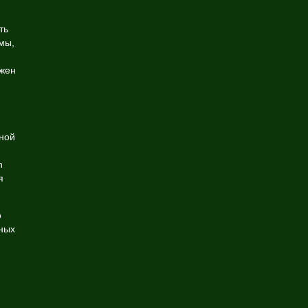
ть
мы,
ужен
ной
n
я
о
нных