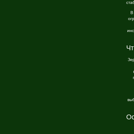
ста
В
ог
инс
Чт
Зе
выб
Ос