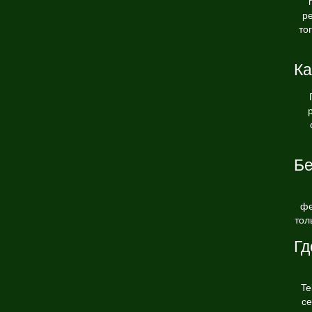
р
то
Ка
Бе
фе
тол
Гд
Te
се